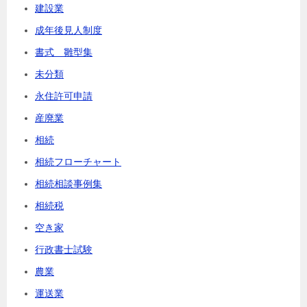
建設業
成年後見人制度
書式 雛型集
未分類
永住許可申請
産廃業
相続
相続フローチャート
相続相談事例集
相続税
空き家
行政書士試験
農業
運送業