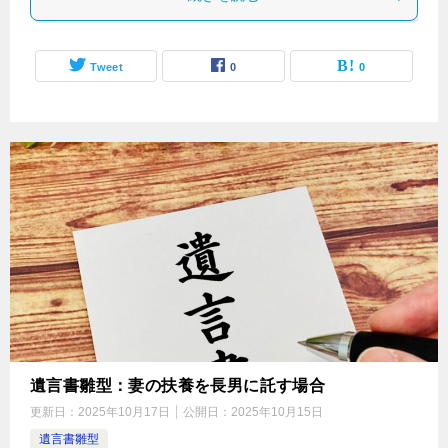
Tweet
0
0
遺言書雛型：妻の扶養を長男に託す場合
更新日：
2025年10月17日
公開日：
2025年10月15日
遺言書雛型