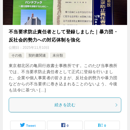
不当要求防止責任者として登録しました｜暴力団・
反社会的勢力への対応体制を強化
公開日：
2025年11月10日
その他
契約書関連
未分類
東京都北区の亀田行政書士事務所です。このたび当事務所
では、不当要求防止責任者として正式に登録を行いまし
た。企業や個人事業者の皆さまが、反社会的勢力や暴力団
などからの不当要求に巻き込まれることのないよう、今後
も法令に基づい […]
続きを読む
Tweet
0
0