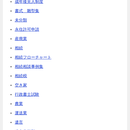
成年後見人制度
書式 雛型集
未分類
永住許可申請
産廃業
相続
相続フローチャート
相続相談事例集
相続税
空き家
行政書士試験
農業
運送業
遺言