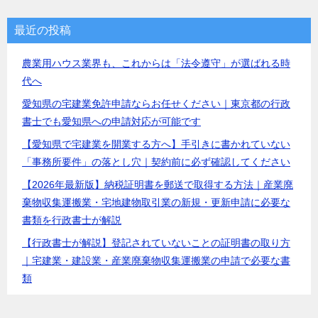
最近の投稿
農業用ハウス業界も、これからは「法令遵守」が選ばれる時
代へ
愛知県の宅建業免許申請ならお任せください｜東京都の行政
書士でも愛知県への申請対応が可能です
【愛知県で宅建業を開業する方へ】手引きに書かれていない
「事務所要件」の落とし穴｜契約前に必ず確認してください
【2026年最新版】納税証明書を郵送で取得する方法｜産業廃
棄物収集運搬業・宅地建物取引業の新規・更新申請に必要な
書類を行政書士が解説
【行政書士が解説】登記されていないことの証明書の取り方
｜宅建業・建設業・産業廃棄物収集運搬業の申請で必要な書
類