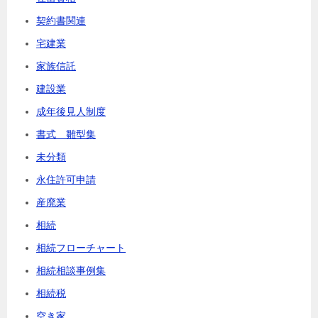
契約書関連
宅建業
家族信託
建設業
成年後見人制度
書式 雛型集
未分類
永住許可申請
産廃業
相続
相続フローチャート
相続相談事例集
相続税
空き家