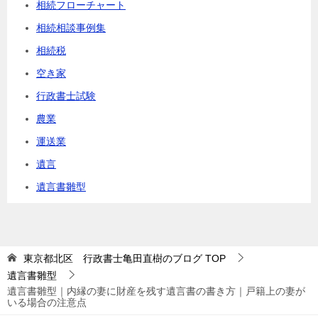
相続フローチャート
相続相談事例集
相続税
空き家
行政書士試験
農業
運送業
遺言
遺言書雛型
東京都北区 行政書士亀田直樹のブログ
TOP
遺言書雛型
遺言書雛型｜内縁の妻に財産を残す遺言書の書き方｜戸籍上の妻が
いる場合の注意点