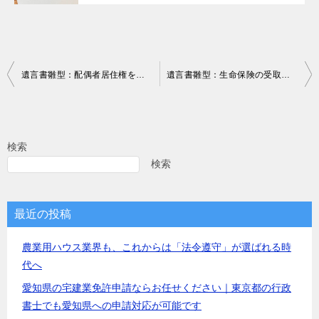
投
遺言書雛型：配偶者居住権を設定する場合
遺言書雛型：生命保険の受取人指定・変更
稿
ナ
ビ
検索
ゲ
検索
ー
シ
最近の投稿
ョ
農業用ハウス業界も、これからは「法令遵守」が選ばれる時
ン
代へ
愛知県の宅建業免許申請ならお任せください｜東京都の行政
書士でも愛知県への申請対応が可能です