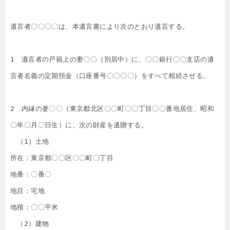
遺言者〇〇〇〇は、本遺言書により次のとおり遺言する。

1　遺言者の戸籍上の妻〇〇（別居中）に、〇〇銀行〇〇支店の遺
言者名義の定期預金（口座番号〇〇〇〇）をすべて相続させる。

2　内縁の妻〇〇（東京都北区〇〇町〇〇丁目〇〇番地居住、昭和
〇年〇月〇日生）に、次の財産を遺贈する。

　（1）土地　

所在：東京都〇〇区〇〇町〇丁目

地番：〇番〇

地目：宅地

地積：〇〇平米  

　（2）建物　
