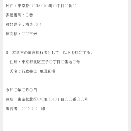
所在：東京都〇〇区〇〇町〇丁目〇番〇

家屋番号：〇番

種類居宅：構造〇〇

床面積：〇〇平米

3　本遺言の遺言執行者として、以下を指定する。  

　住所：東京都北区王子〇丁目〇番地〇号

　氏名：行政書士 亀田直樹

令和〇年〇月〇日  

住所　東京都北区〇〇町〇〇丁目〇〇番〇〇号  
