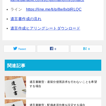
ライン
https://line.me/ti/p/8w8xbIRLQC
遺言書作成の流れ
遺言作成ヒアリングシートダウンロード
Tweet
0
0
関連記事
遺言書雛型：遺留分侵害請求を行わないことを希望
する場合
遺言書雛型：配偶者居住権を設定する場合