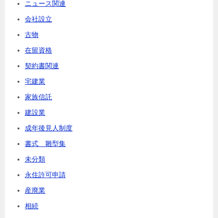
ニュース関連
会社設立
古物
在留資格
契約書関連
宅建業
家族信託
建設業
成年後見人制度
書式 雛型集
未分類
永住許可申請
産廃業
相続