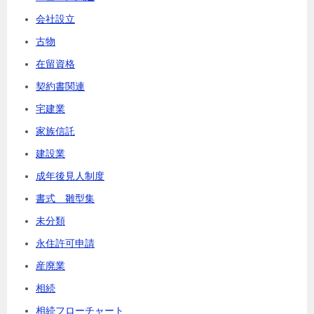
会社設立
古物
在留資格
契約書関連
宅建業
家族信託
建設業
成年後見人制度
書式 雛型集
未分類
永住許可申請
産廃業
相続
相続フローチャート