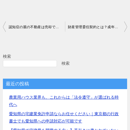
投
認知症の親の不動産は売却できる？名義変更や将来の対策について
財産管理委任契約とは？成年後見制度との違いと活用方法
稿
ナ
ビ
検索
ゲ
検索
ー
シ
最近の投稿
ョ
農業用ハウス業界も、これからは「法令遵守」が選ばれる時
ン
代へ
愛知県の宅建業免許申請ならお任せください｜東京都の行政
書士でも愛知県への申請対応が可能です