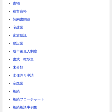
古物
在留資格
契約書関連
宅建業
家族信託
建設業
成年後見人制度
書式 雛型集
未分類
永住許可申請
産廃業
相続
相続フローチャート
相続相談事例集