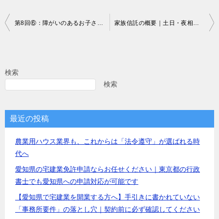
投
第8回⑥：障がいのあるお子さんの未来に「安心」を届けるために｜土日・夜相談OK！相続専門・亀田行政書士事務所
家族信託の概要｜土日・夜相談可能 亀田行政書士事務所
稿
ナ
ビ
検索
ゲ
検索
ー
シ
最近の投稿
ョ
農業用ハウス業界も、これからは「法令遵守」が選ばれる時
ン
代へ
愛知県の宅建業免許申請ならお任せください｜東京都の行政
書士でも愛知県への申請対応が可能です
【愛知県で宅建業を開業する方へ】手引きに書かれていない
「事務所要件」の落とし穴｜契約前に必ず確認してください