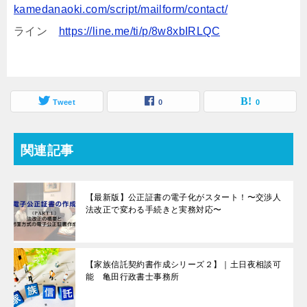
kamedanaoki.com/script/mailform/contact/
ライン
https://line.me/ti/p/8w8xbIRLQC
Tweet
0
0
関連記事
【最新版】公正証書の電子化がスタート！〜交渉人
法改正で変わる手続きと実務対応〜
【家族信託契約書作成シリーズ２】｜土日夜相談可
能 亀田行政書士事務所