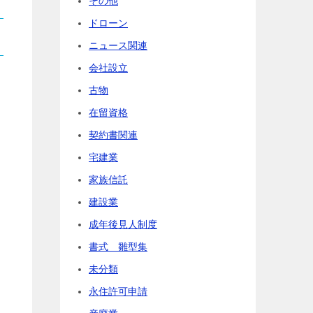
その他
ドローン
ニュース関連
会社設立
古物
在留資格
契約書関連
宅建業
家族信託
建設業
成年後見人制度
書式 雛型集
未分類
永住許可申請