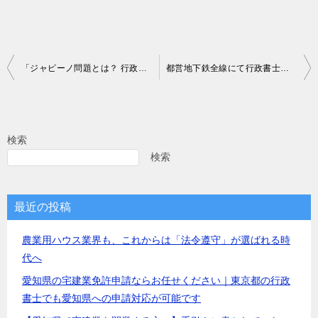
投
「ジャピーノ問題とは？ 行政書士が支援できる役割と課題」
都営地下鉄全線にて行政書士会の中吊り広告が掲出！【2025年2月19日～25日】
稿
ナ
ビ
検索
ゲ
検索
ー
シ
最近の投稿
ョ
農業用ハウス業界も、これからは「法令遵守」が選ばれる時
ン
代へ
愛知県の宅建業免許申請ならお任せください｜東京都の行政
書士でも愛知県への申請対応が可能です