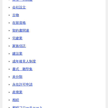
会社設立
古物
在留資格
契約書関連
宅建業
家族信託
建設業
成年後見人制度
書式 雛型集
未分類
永住許可申請
産廃業
相続
相続フローチャート