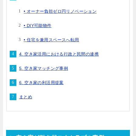
• オーナー負担ゼロ円リノベーション
• DIY可能物件
• 住宅を兼用スペースへ転用
4. 空き家活用における行政と民間の連携
5. 空き家マッチング事例
6. 空き家の利活用提案
まとめ