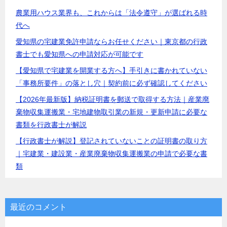
ョ
農業用ハウス業界も、これからは「法令遵守」が選ばれる時
ン
代へ
愛知県の宅建業免許申請ならお任せください｜東京都の行政
書士でも愛知県への申請対応が可能です
【愛知県で宅建業を開業する方へ】手引きに書かれていない
「事務所要件」の落とし穴｜契約前に必ず確認してください
【2026年最新版】納税証明書を郵送で取得する方法｜産業廃
棄物収集運搬業・宅地建物取引業の新規・更新申請に必要な
書類を行政書士が解説
【行政書士が解説】登記されていないことの証明書の取り方
｜宅建業・建設業・産業廃棄物収集運搬業の申請で必要な書
類
最近のコメント