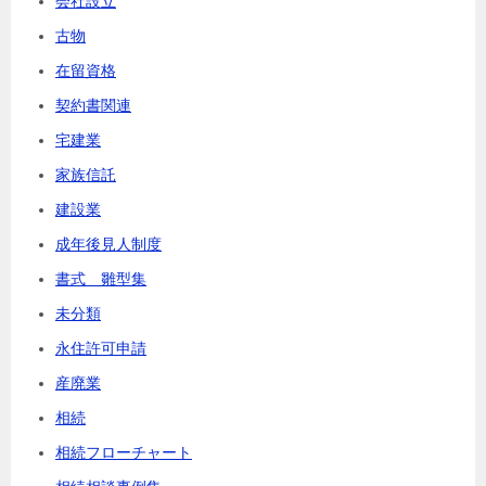
会社設立
古物
在留資格
契約書関連
宅建業
家族信託
建設業
成年後見人制度
書式 雛型集
未分類
永住許可申請
産廃業
相続
相続フローチャート