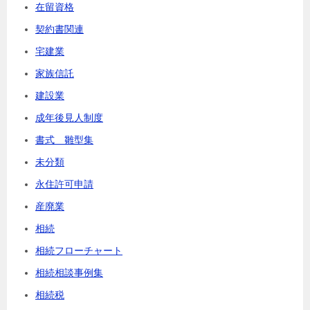
在留資格
契約書関連
宅建業
家族信託
建設業
成年後見人制度
書式 雛型集
未分類
永住許可申請
産廃業
相続
相続フローチャート
相続相談事例集
相続税