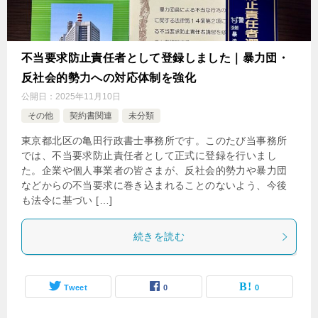
不当要求防止責任者として登録しました｜暴力団・
反社会的勢力への対応体制を強化
公開日：
2025年11月10日
その他
契約書関連
未分類
東京都北区の亀田行政書士事務所です。このたび当事務所
では、不当要求防止責任者として正式に登録を行いまし
た。企業や個人事業者の皆さまが、反社会的勢力や暴力団
などからの不当要求に巻き込まれることのないよう、今後
も法令に基づい […]
続きを読む
Tweet
0
0